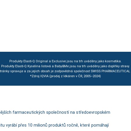
Produkty Elasti-Q Original a Exclusive jsou na trh uváděny jako kosmetika.
Produkty Elasti-Q Kyselina listová a Baby&Me jsou na trh uváděny jako doplňky stravy.
stránky spravuje a za jejich obsah je zodpovědná společnost SWISS PHARMACEUTIC
*Zdroj IQVIA (prodej z lékáren v ČR, 2005–2024)
nějších farmaceutických společností na středoevropském
itu vyrábí přes 10 milionů produktů ročně, které pomáhají