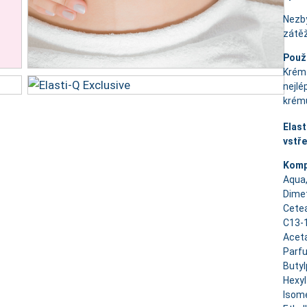
Nezb
zátěž
Použi
Krém 
nejlé
krému
Elast
vstř
Komp
Aqua
Dimet
Cetea
C13-1
Acet
Parfu
Butyl
Hexyl
Isom