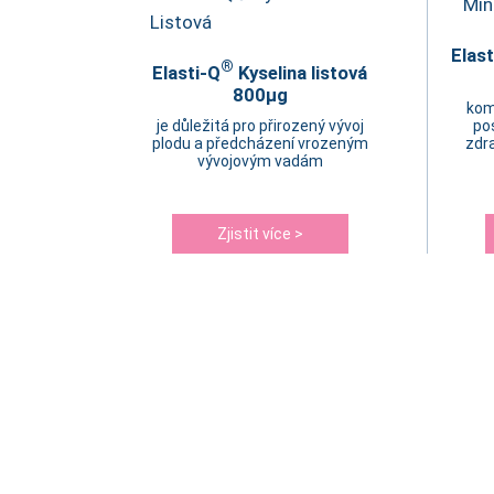
Elast
®
Elasti-Q
Kyselina listová
800µg
kom
je důležitá pro přirozený vývoj
po
plodu a předcházení vrozeným
zdra
vývojovým vadám
Zjistit více >