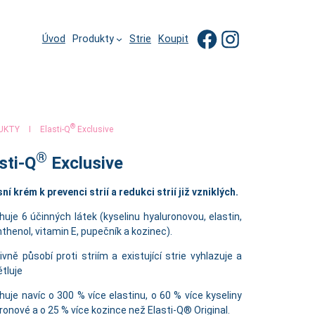
Facebo
Insta
Úvod
Produkty
Strie
Koupit
®
UKTY
I
Elasti-Q
Exclusive
®
sti-Q
Exclusive
ní krém k prevenci strií a redukci strií již vzniklých.
uje 6 účinných látek (kyselinu hyaluronovou, elastin,
thenol, vitamin E, pupečník a kozinec).
ivně působí proti striím a existující strie vyhlazuje a
tluje
uje navíc o 300 % více elastinu, o 60 % více kyseliny
ronové a o 25 % více kozince než Elasti-Q® Original.