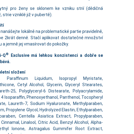
ytný pro ženy se sklonem ke vzniku strií (dědičná
, strie vzniklé již v pubertě).
tí
nanášejte lokálně na problematické partie pravidelně,
pe 2krát denně. Stačí aplikovat dostatečné množství
 a jemně jej vmasírovat do pokožky.
®
i-Q
Exclusive má lehkou konzistenci a dobře se
ebává.
letní složení
, Paraffinum Liquidum, Isopropyl Myristate,
hicone, Cetyl Alcohol, Glycerin, Glyceryl Stearates,
reth-25, Polyglyceryl-6 Distearate, Polyacrylamide,
4 Isoparaffin, Phenoxyethanol, Panthenol, Tocopheryl
ate, Laureth-7, Sodium Hyaluronate, Methylparaben,
m, Propylene Glycol, Hydrolyzed Elastin, Ethylparaben,
paraben, Centella Asiatica Extract, Propylparaben,
 Cinnamal, Linalool, Citric Acid, Benzyl Alcohol, Alpha-
ethyl Ionone, Astragalus Gummifer Root Extract,