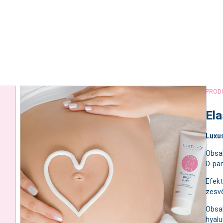
PROD
Ela
Luxus
Obsah
D-pan
Efekt
zesvě
Obsah
hyalu