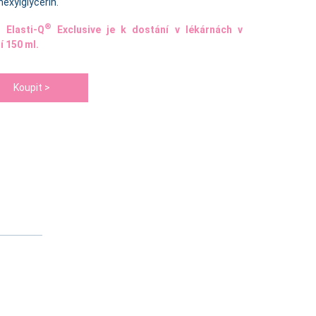
hexylglycerin.
®
 Elasti-Q
Exclusive je k dostání v lékárnách v
í 150 ml.
Koupit >