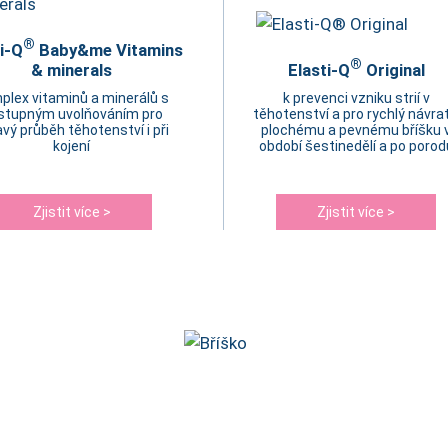
®
i-Q
Baby&me Vitamins
®
& minerals
Elasti-Q
Original
plex vitaminů a minerálů s
k prevenci vzniku strií v
stupným uvolňováním pro
těhotenství a pro rychlý návrat
vý průběh těhotenství i při
plochému a pevnému bříšku 
kojení
období šestinedělí a po porod
Zjistit více >
Zjistit více >