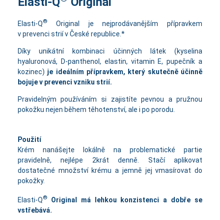
Elasti-Q
Original
®
Elasti-Q
Original je nejprodávanějším přípravkem
v prevenci strií v České republice.*
Díky unikátní kombinaci účinných látek (kyselina
hyaluronová, D-panthenol, elastin, vitamin E, pupečník a
kozinec)
je ideálním přípravkem, který skutečně účinně
bojuje v prevenci vzniku strií.
Pravidelným používáním si zajistíte pevnou a pružnou
pokožku nejen během těhotenství, ale i po porodu.
Použití
Krém nanášejte lokálně na problematické partie
pravidelně, nejlépe 2krát denně. Stačí aplikovat
dostatečné množství krému a jemně jej vmasírovat do
pokožky.
®
Elasti-Q
Original má lehkou konzistenci a dobře se
vstřebává.