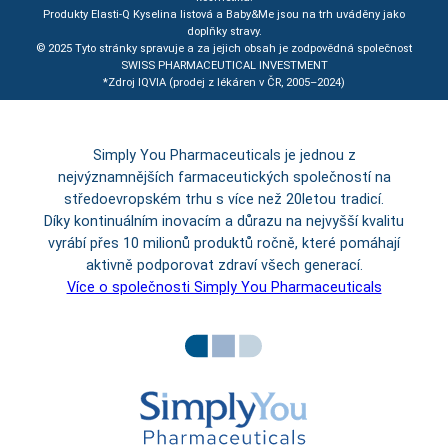
Produkty Elasti-Q Kyselina listová a Baby&Me jsou na trh uváděny jako
doplňky stravy.
© 2025 Tyto stránky spravuje a za jejich obsah je zodpovědná společnost
SWISS PHARMACEUTICAL INVESTMENT
*Zdroj IQVIA (prodej z lékáren v ČR, 2005–2024)
Simply You Pharmaceuticals je jednou z
nejvýznamnějších farmaceutických společností na
středoevropském trhu s více než 20letou tradicí.
Díky kontinuálním inovacím a důrazu na nejvyšší kvalitu
vyrábí přes 10 milionů produktů ročně, které pomáhají
aktivně podporovat zdraví všech generací.
Více o společnosti Simply You Pharmaceuticals