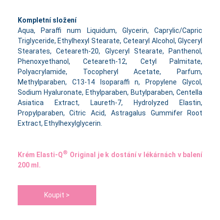
Kompletní složení
Aqua, Paraffi num Liquidum, Glycerin, Caprylic/Capric
Triglyceride, Ethylhexyl Stearate, Cetearyl Alcohol, Glyceryl
Stearates, Ceteareth-20, Glyceryl Stearate, Panthenol,
Phenoxyethanol, Ceteareth-12, Cetyl Palmitate,
Polyacrylamide, Tocopheryl Acetate, Parfum,
Methylparaben, C13-14 Isoparaffi n, Propylene Glycol,
Sodium Hyaluronate, Ethylparaben, Butylparaben, Centella
Asiatica Extract, Laureth-7, Hydrolyzed Elastin,
Propylparaben, Citric Acid, Astragalus Gummifer Root
Extract, Ethylhexylglycerin.
®
Krém Elasti-Q
Original je k dostání v lékárnách v balení
200 ml.
Koupit >