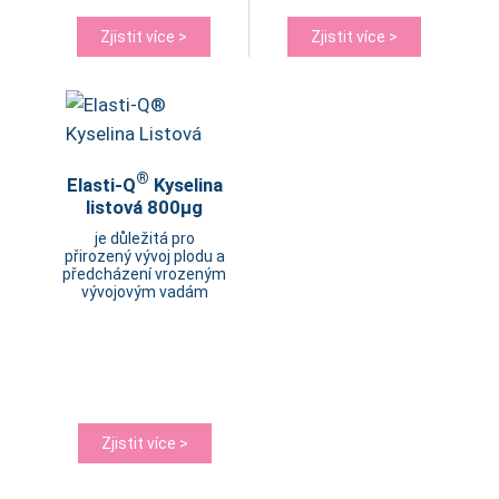
Zjistit více >
Zjistit více >
®
Elasti-Q
Kyselina
listová 800µg
je důležitá pro
přirozený vývoj plodu a
předcházení vrozeným
vývojovým vadám
Zjistit více >