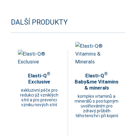
DALŠÍ PRODUKTY
®
®
Elasti-Q
Elasti-Q
Exclusive
Baby&me Vitamins
& minerals
exkluzivní péče pro
redukci již vzniklých
komplex vitaminů a
strií a pro prevenci
minerálů s postupným
vzniku nových strií
uvolňováním pro
zdravý průběh
těhotenství i při kojení