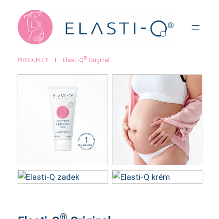
Přeskočit
na
obsah
®
PRODUKTY
I
Elasti-Q
Original
®