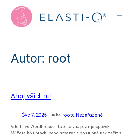
Přeskočit
na
obsah
Autor:
root
Ahoj všichni!
Čvc 7, 2025
—
root
a
Nezařazené
autor:
Vítejte ve WordPressu. Toto je váš první příspěvek.
Můžete ho upravit, nebo smazat a postupně pak začít s